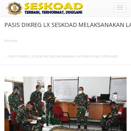
Toggl
PASIS DIKREG LX SESKOAD MELAKSANAKAN L
naviga
Beranda
PASIS DIKREG LX SESKOAD MELAKSANAKAN LATIHAN POSKO I/BRIGADE