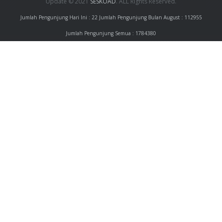
Update © 2021
SESKOAD
. ALL Rights Reserved.
Jumlah Pengunjung Hari Ini : 22
Jumlah Pengunjung Bulan August : 112955
Jumlah Pengunjung Semua : 1784380