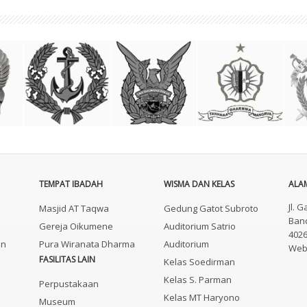
TEMPAT IBADAH
WISMA DAN KELAS
ALAM
Jl. 
Masjid AT Taqwa
Gedung Gatot Subroto
Band
Gereja Oikumene
Auditorium Satrio
402
an
Pura Wiranata Dharma
Auditorium
Webs
FASILITAS LAIN
Kelas Soedirman
Kelas S. Parman
Perpustakaan
Kelas MT Haryono
Museum