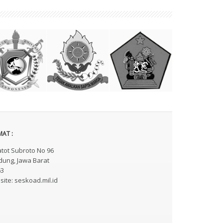
AT :
Gatot Subroto No 96
ung, Jawa Barat
63
ite: seskoad.mil.id