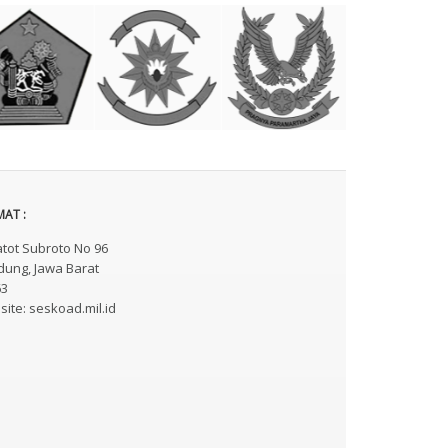
AT :
Gatot Subroto No 96
ung, Jawa Barat
63
ite: seskoad.mil.id