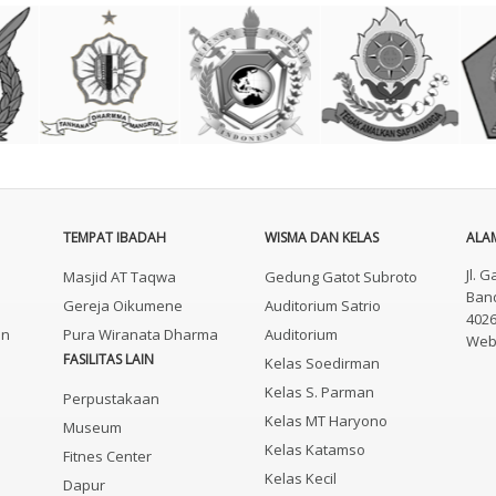
TEMPAT IBADAH
WISMA DAN KELAS
ALAM
Jl. 
Masjid AT Taqwa
Gedung Gatot Subroto
Band
Gereja Oikumene
Auditorium Satrio
402
an
Pura Wiranata Dharma
Auditorium
Webs
FASILITAS LAIN
Kelas Soedirman
Kelas S. Parman
Perpustakaan
Kelas MT Haryono
Museum
Kelas Katamso
Fitnes Center
Kelas Kecil
Dapur