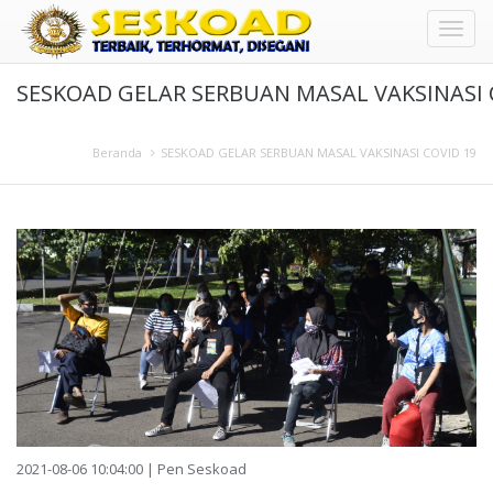
Toggl
SESKOAD GELAR SERBUAN MASAL VAKSINASI 
naviga
Beranda
SESKOAD GELAR SERBUAN MASAL VAKSINASI COVID 19
2021-08-06 10:04:00 | Pen Seskoad