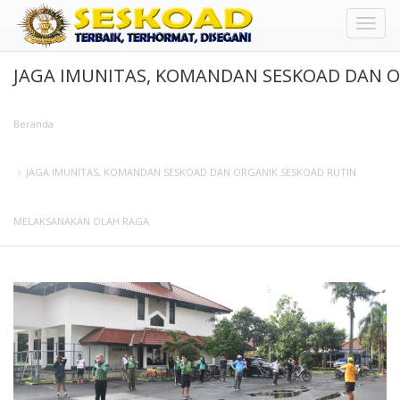
Toggl
JAGA IMUNITAS, KOMANDAN SESKOAD DAN 
naviga
Beranda
JAGA IMUNITAS, KOMANDAN SESKOAD DAN ORGANIK SESKOAD RUTIN
MELAKSANAKAN OLAH RAGA