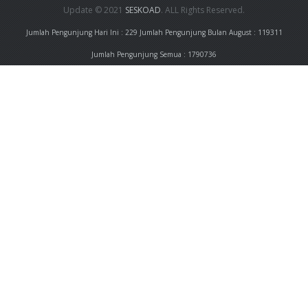
Update © 2021
SESKOAD
. ALL Rights Reserved.
Jumlah Pengunjung Hari Ini : 229
Jumlah Pengunjung Bulan August : 119311
Jumlah Pengunjung Semua : 1790736