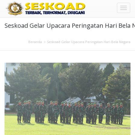
Toggl
Seskoad Gelar Upacara Peringatan Hari Bela 
naviga
Beranda
Seskoad Gelar Upacara Peringatan Hari Bela Negara