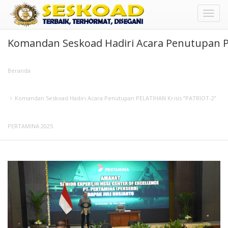
Toggl
Komandan Seskoad Hadiri Acara Penutupan P
naviga
Beranda
Komandan Seskoad Hadiri Acara Penutupan PELATIHAN Krisis “PATRIOT-2”
PERTAMINA 2025