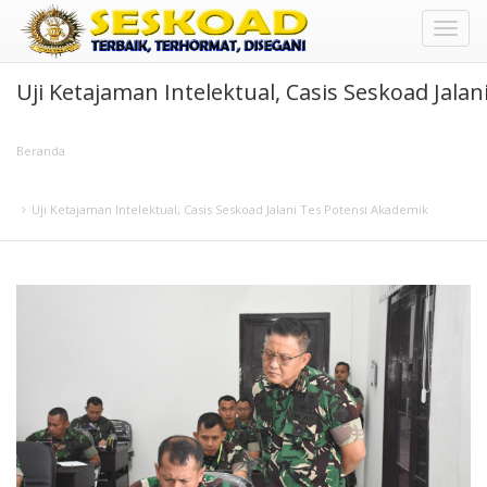
Toggl
Uji Ketajaman Intelektual, Casis Seskoad Jala
naviga
Beranda
Uji Ketajaman Intelektual, Casis Seskoad Jalani Tes Potensi Akademik