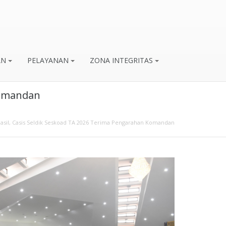
AN
PELAYANAN
ZONA INTEGRITAS
Komandan
il, Casis Seldik Seskoad TA 2026 Terima Pengarahan Komandan