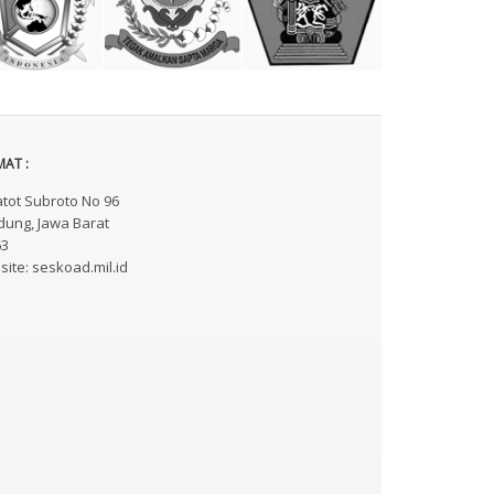
AT :
Gatot Subroto No 96
ung, Jawa Barat
63
ite: seskoad.mil.id