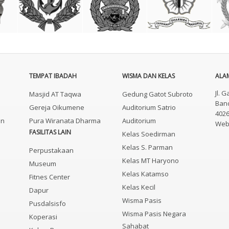
TEMPAT IBADAH
WISMA DAN KELAS
ALAM
Jl. 
Masjid AT Taqwa
Gedung Gatot Subroto
Band
Gereja Oikumene
Auditorium Satrio
402
an
Pura Wiranata Dharma
Auditorium
Webs
FASILITAS LAIN
Kelas Soedirman
Kelas S. Parman
Perpustakaan
Kelas MT Haryono
Museum
Kelas Katamso
Fitnes Center
Kelas Kecil
Dapur
Wisma Pasis
Pusdalsisfo
Wisma Pasis Negara
Koperasi
Sahabat