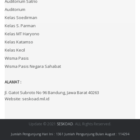
Auditorium Satrio
Auditorium
Kelas Soedirman
Kelas S. Parman
Kelas MT Haryono
Kelas Katamso
Kelas Kecil
Wisma Pasis
Wisma Pasis Negara Sahabat
ALAMAT :
Jl. Gatot Subroto No 96 Bandung, Jawa Barat 40263
Website: seskoad.mil.id
Update © 2021
SESKOAD
. ALL Rights Reserved.
Jumlah Pengunjung Hari Ini : 1361
Jumlah Pengunjung Bulan August : 114294