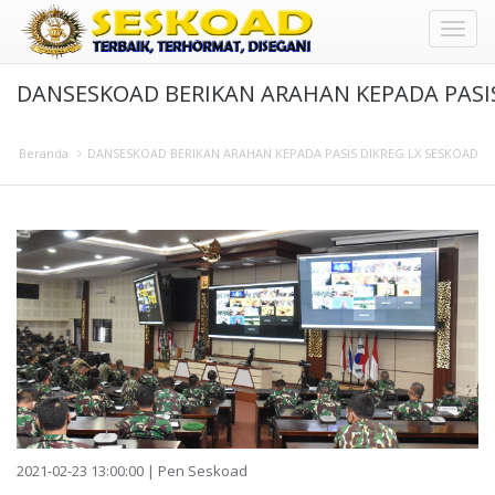
Toggl
DANSESKOAD BERIKAN ARAHAN KEPADA PASIS
naviga
Beranda
DANSESKOAD BERIKAN ARAHAN KEPADA PASIS DIKREG LX SESKOAD
2021-02-23 13:00:00 | Pen Seskoad