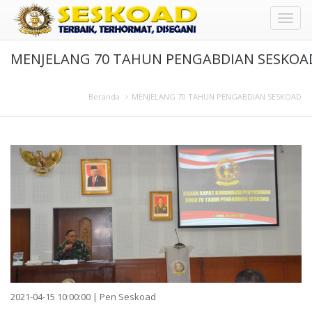
Toggl
MENJELANG 70 TAHUN PENGABDIAN SESKOA
naviga
Beranda
MENJELANG 70 TAHUN PENGABDIAN SESKOAD
2021-04-15 10:00:00 | Pen Seskoad