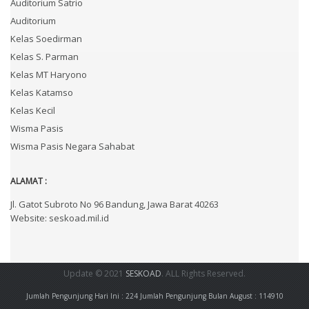
Auditorium Satrio
Auditorium
Kelas Soedirman
Kelas S. Parman
Kelas MT Haryono
Kelas Katamso
Kelas Kecil
Wisma Pasis
Wisma Pasis Negara Sahabat
ALAMAT :
Jl. Gatot Subroto No 96 Bandung, Jawa Barat 40263
Website: seskoad.mil.id
Update © 2021
SESKOAD
. ALL Rights Reserved.
Jumlah Pengunjung Hari Ini : 224
Jumlah Pengunjung Bulan August : 114910