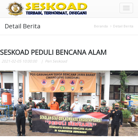
Toggl
Detail Berita
naviga
Beranda
Detail Berita
SESKOAD PEDULI BENCANA ALAM
2021-02-05 10:00:00
Pen Seskoad