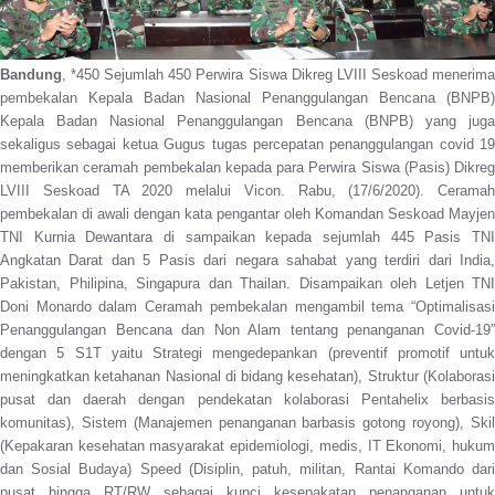
Bandung
, *450 Sejumlah 450 Perwira Siswa Dikreg LVIII Seskoad menerima
pembekalan Kepala Badan Nasional Penanggulangan Bencana (BNPB)
Kepala Badan Nasional Penanggulangan Bencana (BNPB) yang juga
sekaligus sebagai ketua Gugus tugas percepatan penanggulangan covid 19
memberikan ceramah pembekalan kepada para Perwira Siswa (Pasis) Dikreg
LVIII Seskoad TA 2020 melalui Vicon. Rabu, (17/6/2020). Ceramah
pembekalan di awali dengan kata pengantar oleh Komandan Seskoad Mayjen
TNI Kurnia Dewantara di sampaikan kepada sejumlah 445 Pasis TNI
Angkatan Darat dan 5 Pasis dari negara sahabat yang terdiri dari India,
Pakistan, Philipina, Singapura dan Thailan. Disampaikan oleh Letjen TNI
Doni Monardo dalam Ceramah pembekalan mengambil tema “Optimalisasi
Penanggulangan Bencana dan Non Alam tentang penanganan Covid-19”
dengan 5 S1T yaitu Strategi mengedepankan (preventif promotif untuk
meningkatkan ketahanan Nasional di bidang kesehatan), Struktur (Kolaborasi
pusat dan daerah dengan pendekatan kolaborasi Pentahelix berbasis
komunitas), Sistem (Manajemen penanganan barbasis gotong royong), Skil
(Kepakaran kesehatan masyarakat epidemiologi, medis, IT Ekonomi, hukum
dan Sosial Budaya) Speed (Disiplin, patuh, militan, Rantai Komando dari
pusat hingga RT/RW sebagai kunci kesepakatan penanganan untuk