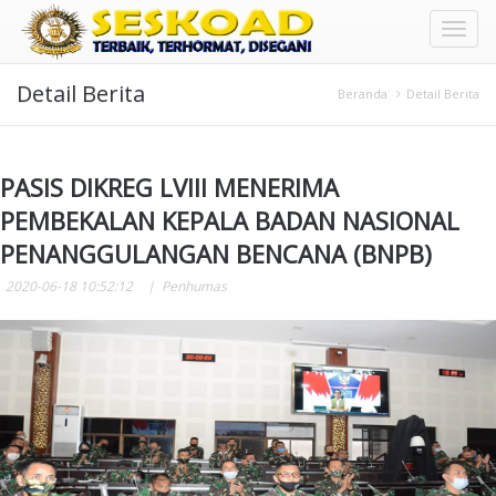
Toggl
Detail Berita
naviga
Beranda
Detail Berita
PASIS DIKREG LVIII MENERIMA
PEMBEKALAN KEPALA BADAN NASIONAL
PENANGGULANGAN BENCANA (BNPB)
2020-06-18 10:52:12
Penhumas