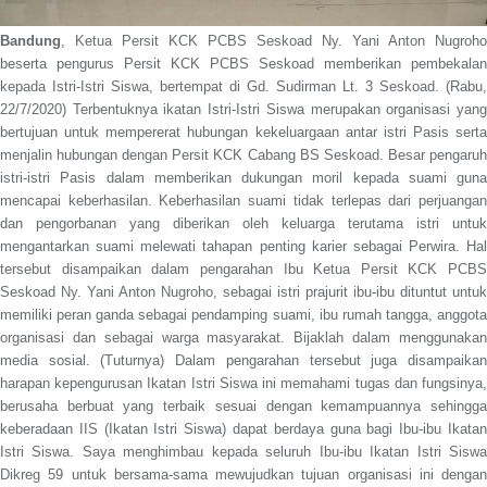
Bandung
, Ketua Persit KCK PCBS Seskoad Ny. Yani Anton Nugroho
beserta pengurus Persit KCK PCBS Seskoad memberikan pembekalan
kepada Istri-Istri Siswa, bertempat di Gd. Sudirman Lt. 3 Seskoad. (Rabu,
22/7/2020) Terbentuknya ikatan Istri-Istri Siswa merupakan organisasi yang
bertujuan untuk mempererat hubungan kekeluargaan antar istri Pasis serta
menjalin hubungan dengan Persit KCK Cabang BS Seskoad. Besar pengaruh
istri-istri Pasis dalam memberikan dukungan moril kepada suami guna
mencapai keberhasilan. Keberhasilan suami tidak terlepas dari perjuangan
dan pengorbanan yang diberikan oleh keluarga terutama istri untuk
mengantarkan suami melewati tahapan penting karier sebagai Perwira. Hal
tersebut disampaikan dalam pengarahan Ibu Ketua Persit KCK PCBS
Seskoad Ny. Yani Anton Nugroho, sebagai istri prajurit ibu-ibu dituntut untuk
memiliki peran ganda sebagai pendamping suami, ibu rumah tangga, anggota
organisasi dan sebagai warga masyarakat. Bijaklah dalam menggunakan
media sosial. (Tuturnya) Dalam pengarahan tersebut juga disampaikan
harapan kepengurusan Ikatan Istri Siswa ini memahami tugas dan fungsinya,
berusaha berbuat yang terbaik sesuai dengan kemampuannya sehingga
keberadaan IIS (Ikatan Istri Siswa) dapat berdaya guna bagi Ibu-ibu Ikatan
Istri Siswa. Saya menghimbau kepada seluruh Ibu-ibu Ikatan Istri Siswa
Dikreg 59 untuk bersama-sama mewujudkan tujuan organisasi ini dengan