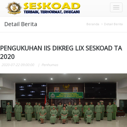
Toggl
Detail Berita
naviga
Beranda
Detail Berita
PENGUKUHAN IIS DIKREG LIX SESKOAD TA
2020
2020-07-22 09:00:00
Penhumas