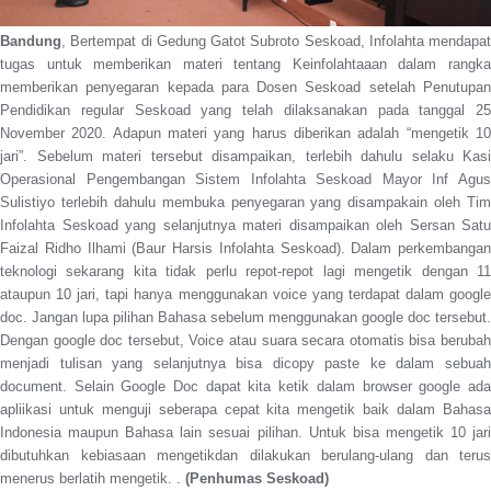
Bandung
, Bertempat di Gedung Gatot Subroto Seskoad, Infolahta mendapat
tugas untuk memberikan materi tentang Keinfolahtaaan dalam rangka
memberikan penyegaran kepada para Dosen Seskoad setelah Penutupan
Pendidikan regular Seskoad yang telah dilaksanakan pada tanggal 25
November 2020. Adapun materi yang harus diberikan adalah “mengetik 10
jari”. Sebelum materi tersebut disampaikan, terlebih dahulu selaku Kasi
Operasional Pengembangan Sistem Infolahta Seskoad Mayor Inf Agus
Sulistiyo terlebih dahulu membuka penyegaran yang disampakain oleh Tim
Infolahta Seskoad yang selanjutnya materi disampaikan oleh Sersan Satu
Faizal Ridho Ilhami (Baur Harsis Infolahta Seskoad). Dalam perkembangan
teknologi sekarang kita tidak perlu repot-repot lagi mengetik dengan 11
ataupun 10 jari, tapi hanya menggunakan voice yang terdapat dalam google
doc. Jangan lupa pilihan Bahasa sebelum menggunakan google doc tersebut.
Dengan google doc tersebut, Voice atau suara secara otomatis bisa berubah
menjadi tulisan yang selanjutnya bisa dicopy paste ke dalam sebuah
document. Selain Google Doc dapat kita ketik dalam browser google ada
apliikasi untuk menguji seberapa cepat kita mengetik baik dalam Bahasa
Indonesia maupun Bahasa lain sesuai pilihan. Untuk bisa mengetik 10 jari
dibutuhkan kebiasaan mengetikdan dilakukan berulang-ulang dan terus
menerus berlatih mengetik.
.
(Penhumas Seskoad)