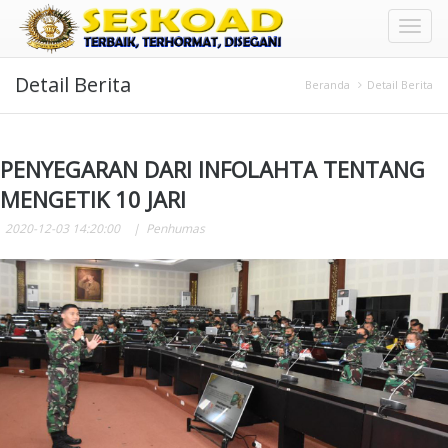
Toggl
Detail Berita
naviga
Beranda
Detail Berita
PENYEGARAN DARI INFOLAHTA TENTANG
MENGETIK 10 JARI
2020-12-03 14:20:00
Penhumas