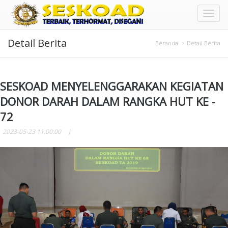
Toggl
Detail Berita
naviga
Beranda
Detail Berita
SESKOAD MENYELENGGARAKAN KEGIATAN
DONOR DARAH DALAM RANGKA HUT KE -
72
2023-05-23 11:00:00