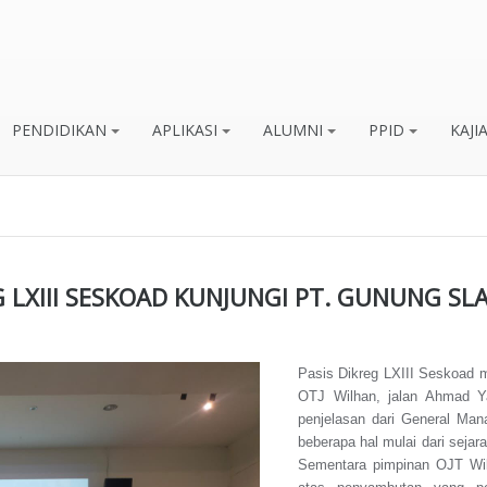
PENDIDIKAN
APLIKASI
ALUMNI
PPID
KAJI
G LXIII SESKOAD KUNJUNGI PT. GUNUNG S
Pasis Dikreg LXIII Seskoad
OTJ Wilhan, jalan Ahmad Ya
penjelasan dari General Ma
beberapa hal mulai dari sejar
Sementara pimpinan OJT Wil