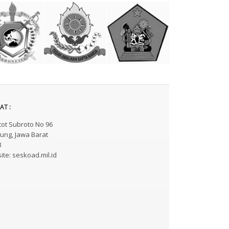
AT :
atot Subroto No 96
ung, Jawa Barat
3
te: seskoad.mil.id