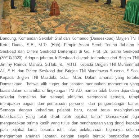
Bandung, Komandan Sekolah Staf dan Komando (Danseskoad) Mayjen TNI I
Ketut Duara, S.E., M.Tr. (Han). Pimpin Acara Serah Terima Jabatan Ir
Seskoad dan Dirlem Seskoad Bertempat di Gd. Prof. Dr. Satrio Seskoad
(30/10/2023). Adapun jabatan Ir Seskoad diserah terimakan dari Brigjen TNI
Jimmy Ramoz Manalu, S.Hub.Int., M.H.I. Kepada Brigjen TNI Muhammad
Ali, S.H. dan Dirlem Seskoad dari Brigjen TNI Mandrawan Suseno, S.Sos.
Kepada Brigjen TNI Masduki, S.E., M.Si. Dalam amanat yang tertulis
Danseskoad, “bahwa alih tugas dan jabatan merupakan momentum yang
biasa dalam dinamika di lingkungan TNI AD, namun tidak boleh dipandang
sekedar formalitas dan sebagai aktivitas seremonial semata, tetapi
merupakan bagian dari pembinaan personel, dan pengembangan karier.
Semoga dengan kehadiran pejabat baru, dapat terus meningkatkan
keberhasilan yang telah diraih oleh pejabat lama.” Danseskoad juga
mengucapkan terima kasih yang tulus dan penghargaan yang tinggi kepada
para pejabat lama beserta istri, atas pelaksanaan tugasnya selama
mengemban amanah jabatan, dengan segala bentuk pengabdian dan