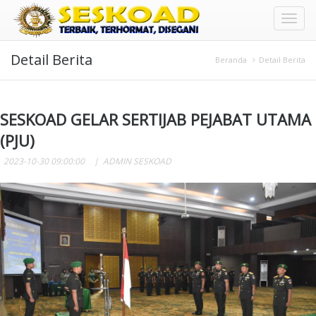
Toggl
Detail Berita
naviga
Beranda
Detail Berita
SESKOAD GELAR SERTIJAB PEJABAT UTAMA
(PJU)
2023-10-30 09:00:00
ADMIN SESKOAD