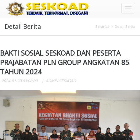
Toggl
Detail Berita
naviga
Beranda
Detail Berita
BAKTI SOSIAL SESKOAD DAN PESERTA
PRAJABATAN PLN GROUP ANGKATAN 85
TAHUN 2024
2024-01-23 08:00:00
ADMIN SESKOAD