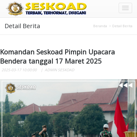
Toggl
Detail Berita
naviga
Beranda
Detail Berita
Komandan Seskoad Pimpin Upacara
Bendera tanggal 17 Maret 2025
2025-03-17 10:00:00
ADMIN SESKOAD