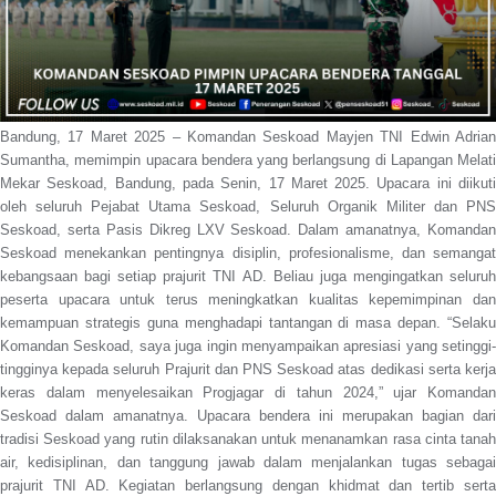
Bandung, 17 Maret 2025 – Komandan Seskoad Mayjen TNI Edwin Adrian
Sumantha, memimpin upacara bendera yang berlangsung di Lapangan Melati
Mekar Seskoad, Bandung, pada Senin, 17 Maret 2025. Upacara ini diikuti
oleh seluruh Pejabat Utama Seskoad, Seluruh Organik Militer dan PNS
Seskoad, serta Pasis Dikreg LXV Seskoad. Dalam amanatnya, Komandan
Seskoad menekankan pentingnya disiplin, profesionalisme, dan semangat
kebangsaan bagi setiap prajurit TNI AD. Beliau juga mengingatkan seluruh
peserta upacara untuk terus meningkatkan kualitas kepemimpinan dan
kemampuan strategis guna menghadapi tantangan di masa depan. “Selaku
Komandan Seskoad, saya juga ingin menyampaikan apresiasi yang setinggi-
tingginya kepada seluruh Prajurit dan PNS Seskoad atas dedikasi serta kerja
keras dalam menyelesaikan Progjagar di tahun 2024,” ujar Komandan
Seskoad dalam amanatnya. Upacara bendera ini merupakan bagian dari
tradisi Seskoad yang rutin dilaksanakan untuk menanamkan rasa cinta tanah
air, kedisiplinan, dan tanggung jawab dalam menjalankan tugas sebagai
prajurit TNI AD. Kegiatan berlangsung dengan khidmat dan tertib serta