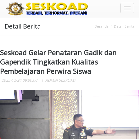
Toggl
Detail Berita
naviga
Beranda
Detail Berita
Seskoad Gelar Penataran Gadik dan
Gapendik Tingkatkan Kualitas
Pembelajaran Perwira Siswa
2025-12-24 09:00:00
ADMIN SESKOAD