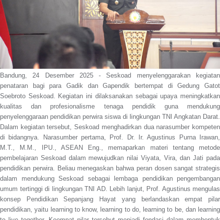
Bandung, 24 Desember 2025 - Seskoad menyelenggarakan kegiatan
penataran bagi para Gadik dan Gapendik bertempat di Gedung Gatot
Soebroto Seskoad. Kegiatan ini dilaksanakan sebagai upaya meningkatkan
kualitas dan profesionalisme tenaga pendidik guna mendukung
penyelenggaraan pendidikan perwira siswa di lingkungan TNI Angkatan Darat.
Dalam kegiatan tersebut, Seskoad menghadirkan dua narasumber kompeten
di bidangnya. Narasumber pertama, Prof. Dr. Ir. Agustinus Purna Irawan,
M.T., M.M., IPU., ASEAN Eng., memaparkan materi tentang metode
pembelajaran Seskoad dalam mewujudkan nilai Viyata, Vira, dan Jati pada
pendidikan perwira. Beliau menegaskan bahwa peran dosen sangat strategis
dalam mendukung Seskoad sebagai lembaga pendidikan pengembangan
umum tertinggi di lingkungan TNI AD. Lebih lanjut, Prof. Agustinus mengulas
konsep Pendidikan Sepanjang Hayat yang berlandaskan empat pilar
pendidikan, yaitu learning to know, learning to do, learning to be, dan learning
to live together. Keempat pilar tersebut menjadi fondasi dalam membentuk